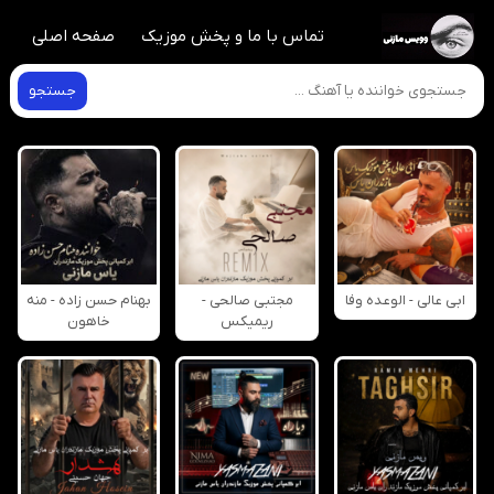
تماس با ما و پخش موزیک
صفحه اصلی
جستجو
ابی عالی - الوعده وفا
مجتبی صالحی -
بهنام حسن زاده - منه
ریمیکس
خاهون