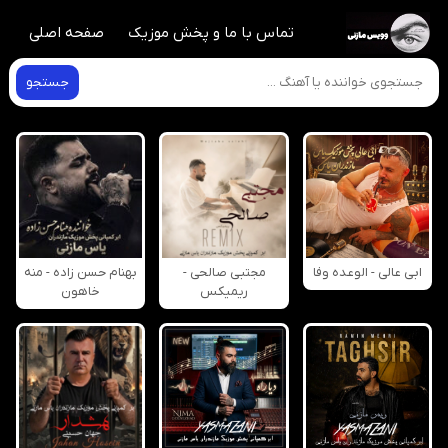
تماس با ما و پخش موزیک
صفحه اصلی
جستجو
ابی عالی - الوعده وفا
مجتبی صالحی -
بهنام حسن زاده - منه
ریمیکس
خاهون