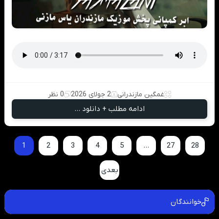
غمگین مازندرانی
2 جولای 2026
0 نظر
ادامه مطلب + دانلود ...
1
2
3
4
5
…
27
28
بعدی
خوانندگان