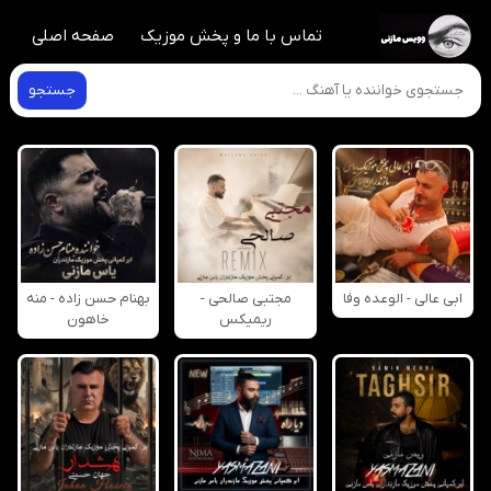
تماس با ما و پخش موزیک
صفحه اصلی
جستجو
ابی عالی - الوعده وفا
مجتبی صالحی -
بهنام حسن زاده - منه
ریمیکس
خاهون