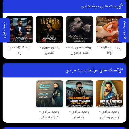
پست های پیشنهادی
پست بعدی
پست قبلی
ابی عالی - الوعده
بهنام حسن زاده -
رامین مهری -
نیما گلنژاد - دیر
وفا
منه خاهون
تقصیر
راه
آهنگ های مرتبط وحید مرادی
وحید مرادی -
وحید مرادی -
وحید مرادی -
زیبای وحشی
پرچمدار
دیوانه شهر