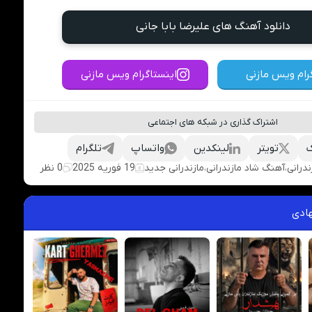
دانلود آهنگ های علیرضا بابا جانی
رام ویس مازنی
اینستاگرام ویس مازنی
اشتراک گذاری در شبکه های اجتماعی
تویتر
لینکدین
واتساپ
تلگرام
درانی
،
آهنگ شاد مازندرانی
،
مازندرانی جدید
19 فوریه 2025
0 نظر
ادی