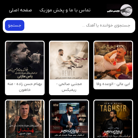
تماس با ما و پخش موزیک
صفحه اصلی
جستجو
ابی عالی - الوعده وفا
مجتبی صالحی -
بهنام حسن زاده - منه
ریمیکس
خاهون