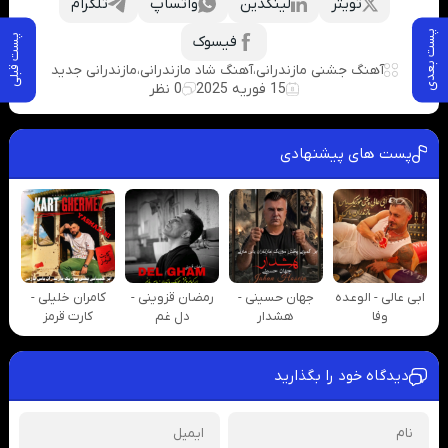
تویتر
لینکدین
واتساپ
تلگرام
پست بعدی
فیسوک
پست قبلی
آهنگ جشنی مازندرانی
،
آهنگ شاد مازندرانی
،
مازندرانی جدید
15 فوریه 2025
0 نظر
پست های پیشنهادی
ابی عالی - الوعده
جهان حسینی -
رمضان قزوینی -
کامران خلیلی -
وفا
هشدار
دل غم
کارت قرمز
دیدگاه خود را بگذارید