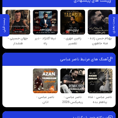
پست های پیشنهادی
پست بعدی
پست قبلی
بهنام حسن زاده -
رامین مهری -
نیما گلنژاد - دیر
جهان حسینی -
منه خاهون
تقصیر
راه
هشدار
آهنگ های مرتبط ناصر عباسی
ناصر عباسی - شاه
ناصر عباسی -
ناصر عباسی -
پناهم بده
ریمیکس 2026
اذان
دیدگاه خود را بگذارید