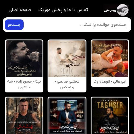
تماس با ما و پخش موزیک
صفحه اصلی
جستجو
ابی عالی - الوعده وفا
مجتبی صالحی -
بهنام حسن زاده - منه
ریمیکس
خاهون